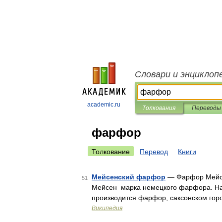
Словари и энциклоп
academic.ru
Толкования
Переводы
фарфор
Толкование
Перевод
Книги
Мейсенский фарфор
— Фарфор Мейсе
51
Мейсен марка немецкого фарфора. Наз
производится фарфор, саксонском го
Википедия