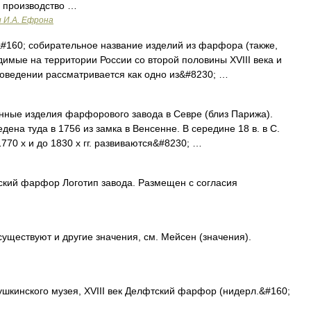
 производство …
и И.А. Ефрона
160; собирательное название изделий из фарфора (также,
димые на территории России со второй половины XVIII века и
воведении рассматривается как одно из&#8230; …
 изделия фарфорового завода в Севре (близ Парижа).
на туда в 1756 из замка в Венсенне. В середине 18 в. в С.
1770 х и до 1830 х гг. развиваются&#8230; …
ий фарфор Логотип завода. Размещен с согласия
уществуют и другие значения, см. Мейсен (значения).
шкинского музея, XVIII век Делфтский фарфор (нидерл.&#160;