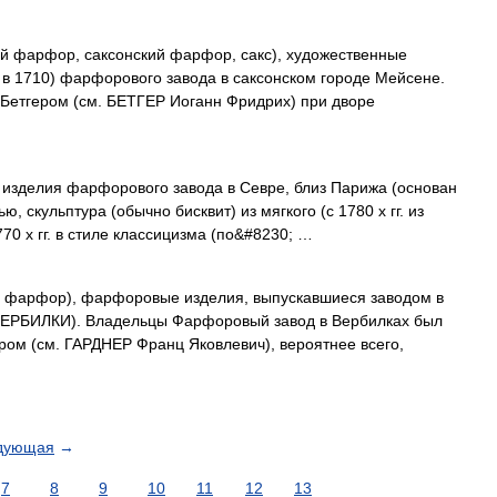
й фарфор, саксонский фарфор, сакс), художественные
 в 1710) фарфорового завода в саксонском городе Мейсене.
 Бетгером (см. БЕТГЕР Иоганн Фридрих) при дворе
изделия фарфорового завода в Севре, близ Парижа (основан
ю, скульптура (обычно бисквит) из мягкого (с 1780 х гг. из
70 х гг. в стиле классицизма (по&#8230; …
 фарфор), фарфоровые изделия, выпускавшиеся заводом в
 ВЕРБИЛКИ). Владельцы Фарфоровый завод в Вербилках был
ом (см. ГАРДНЕР Франц Яковлевич), вероятнее всего,
дующая
→
7
8
9
10
11
12
13