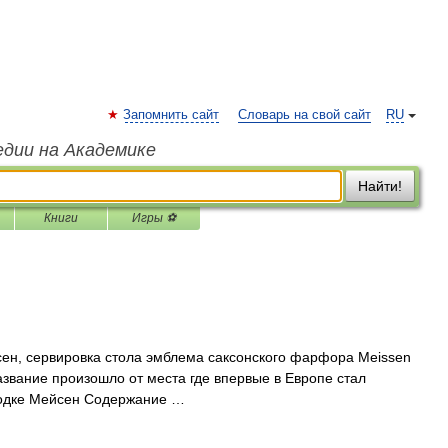
Запомнить сайт
Словарь на свой сайт
RU
едии на Академике
Найти!
Книги
Игры ⚽
н, сервировка стола эмблема саксонского фарфора Meissen
вание произошло от места где впервые в Европе стал
родке Мейсен Содержание …