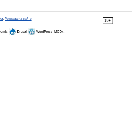
ка
,
Реклама на сайте
18+
omla,
Drupal,
WordPress, MODx.