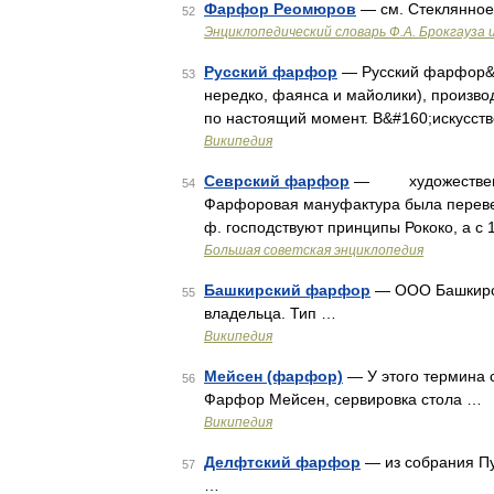
Фарфор Реомюров
— см. Стеклянное
52
Энциклопедический словарь Ф.А. Брокгауза 
Русский фарфор
— Русский фарфор&#
53
нередко, фаянса и майолики), произво
по настоящий момент. В&#160;искусст
Википедия
Севрский фарфор
— художественные
54
Фарфоровая мануфактура была переведе
ф. господствуют принципы Рококо, а с 
Большая советская энциклопедия
Башкирский фарфор
— OOO Башкирск
55
владельца. Тип …
Википедия
Мейсен (фарфор)
— У этого термина с
56
Фарфор Мейсен, сервировка стола …
Википедия
Делфтский фарфор
— из собрания Пу
57
…