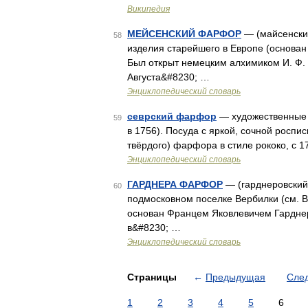
Википедия
МЕЙСЕНСКИЙ ФАРФОР
— (майсенски
58
изделия старейшего в Европе (основан
Был открыт немецким алхимиком И. Ф.
Августа&#8230; …
Энциклопедический словарь
севрский фарфор
— художественные 
59
в 1756). Посуда с яркой, сочной роспись
твёрдого) фарфора в стиле рококо, с 17
Энциклопедический словарь
ГАРДНЕРА ФАРФОР
— (гарднеровский
60
подмосковном поселке Вербилки (см.
основан Францем Яковлевичем Гарднер
в&#8230; …
Энциклопедический словарь
Страницы
←
Предыдущая
Сле
1
2
3
4
5
6